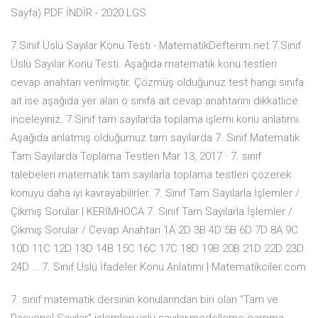
Sayfa) PDF İNDİR - 2020 LGS
7.Sınıf Üslü Sayılar Konu Testi - MatematikDefterim.net 7.Sınıf
Üslü Sayılar Konu Testi. Aşağıda matematik konu testleri
cevap anahtarı verilmiştir. Çözmüş olduğunuz test hangi sınıfa
ait ise aşağıda yer alan o sınıfa ait cevap anahtarını dikkatlice
inceleyiniz. 7.Sınıf tam sayılarda toplama işlemi konu anlatımı.
Aşağıda anlatmış olduğumuz tam sayılarda 7. Sınıf Matematik
Tam Sayılarda Toplama Testleri Mar 13, 2017 · 7. sınıf
talebeleri matematik tam sayılarla toplama testleri çözerek
konuyu daha iyi kavrayabilirler. 7. Sınıf Tam Sayılarla İşlemler /
Çıkmış Sorular | KERİMHOCA 7. Sınıf Tam Sayılarla İşlemler /
Çıkmış Sorular / Cevap Anahtarı 1A 2D 3B 4D 5B 6D 7D 8A 9C
10D 11C 12D 13D 14B 15C 16C 17C 18D 19B 20B 21D 22D 23D
24D … 7. Sınıf Üslü İfadeler Konu Anlatımı | Matematikciler.com
7. sınıf matematik dersinin konularından biri olan "Tam ve