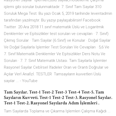
Rasyonel Sayılar" işlemleri,üslü sayılar,modelleme çarpma
işlemi gibi sorular bulunmaktadır. 7. Sınıf Tam Sayılar 310
Soruluk Mega Test. Bu yazı Ocak 5, 2019 tarihinde leventadmin
tarafından yazılmıştır. Bu yazıyı paylaşabilirsin! Facebook ·
Twitter 20 Ara 2018 11.sınıf matematik Üslü ve Logaritmik
Denklemler ve Eşitsizlikler test soruları ve cevapları · 7. Sınıf)
Çıkmış Sorular · Tam Sayılar (6.Sınıf) ve Konular · Doğal Sayılar
Ve Doğal Sayılarla İşlemler Test Soruları Ve Cevapları · 5,6 Ve
7. Sınıf Matematik Denklemler Ve Eşitsizlikler Ders Notu Ve
Soruları · 7. 7. Sınıf Matematik Ustası. Tam Sayılarla İşlemler
Rasyonel Sayılar Cebİrsel İfadeler Oran ve Orantı Doğrular ve
Açılar Verİ Analİzİ. TESTLER Tamsayıların kuvvetleri Üslü
sayılar ... - YouTube
Tam Sayılar. Test-1 Test-2 Test-3 Test-4 Test-5. Tam
Sayıların Kuvveti. Test-1 Test-2 Test-3. Rasyonel Sayılar.
Test-1 Test-2. Rasyonel Sayılarda Adım İşlemleri .
Tam Sayılarda Toplama ve Çıkarma İşlemleri Çalışma Kağıdı ...