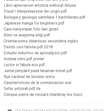
Libro apreciacion artistica editorial limusa
Freud l interpretazione dei sogni pdf
Biologia y geologia santillana 1 bachillerato pdf
Japanese manga for beginners pdf
Cara menyimpan foto dari gmail
Bilim ve araştırma etiği pdf
Orientaciones didacticas secundaria ingles
Direito civil familia pdf 2018
Estudio inductivo de apocalipsis pdf
Instalar nitro pdf printer
Lector in fabula eco pdf
Jurnal penyakit pada tanaman tomat pdf
Rue cardinal de lorraine reims
Características de la comunicacion oral
Sefer yetzirah pdf ita
Clinique pierre de ronsard chambray les tours
CENTENAS 00038 t 400.00 00098 . 500.00 00108 . 500.00