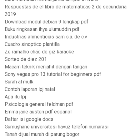
Respuestas de el libro de matematicas 2 de secundaria
2019
Download modul debian 9 lengkap pdf
Buku ringkasan ihya ulumuddin pdf
Industrias alimenticias sam s.a. de c.v
Cuadro sinoptico plantilla
Zé ramalho chão de giz karaoke
Sorteo de diez 201
Macam teknik menjahit dengan tangan
Sony vegas pro 13 tutorial for beginners pdf
Surah al mulk
Contoh laporan lpj natal
Apa itu lpj
Psicologia general feldman pdf
Emma jane austen pdf espanol
Daftar isi google docs
Gümüşhane üniversitesi havuz telefon numarası
Tanah dijual murah di parung bogor