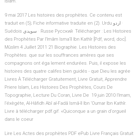
Islam.
9 mai 2017 Les histoires des prophètes. Ce contenu est
traduit en (5); Fiche informative traduite en (2). Urdu اردو ·
Suédois سويدي · Russe Русский Télécharger : Les Histoires
des Prophètes Par l'Imâm Isma'îl Ibn Kathîr [Pdf, word, doc].
Mûslim 4 Juillet 2011 21 Biographie. Les Histoires des
Prophètes. que sur les souffrances amères que ses
compagnons ont éga lement endurées. Puis, il expose les
histoires des quatre califes bien guidés - que Dieu les agrée
Livres À Télécharger Gratuitement, Livre Gratuit, Apprendre
Priere Islam, Les Histoires Des Prophètes, Cours De
Topographie, Lecture Du Coran, Livre De 19 juin 2010 l'Imam,
l'éxègéte, Al-Hâfidh Abî al-Fadâ Ismâ-îl Ibn 'Oumar Ibn Kathîr.
Livre à télécharger pdf.gif. «Quiconque a un grain d'orgueil
dans le coeur
Lire Les Actes des prophètes PDF ePub Livre Français Gratuit