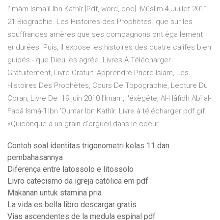
l'Imâm Isma'îl Ibn Kathîr [Pdf, word, doc]. Mûslim 4 Juillet 2011
21 Biographie. Les Histoires des Prophètes. que sur les
souffrances amères que ses compagnons ont éga lement
endurées. Puis, il expose les histoires des quatre califes bien
guidés - que Dieu les agrée Livres À Télécharger
Gratuitement, Livre Gratuit, Apprendre Priere Islam, Les
Histoires Des Prophètes, Cours De Topographie, Lecture Du
Coran, Livre De 19 juin 2010 l'Imam, l'éxègéte, Al-Hâfidh Abî al-
Fadâ Ismâ-îl Ibn 'Oumar Ibn Kathîr. Livre à télécharger pdf.gif.
«Quiconque a un grain d'orgueil dans le coeur
Contoh soal identitas trigonometri kelas 11 dan
pembahasannya
Diferença entre latossolo e litossolo
Livro catecismo da igreja católica em pdf
Makanan untuk stamina pria
La vida es bella libro descargar gratis
Vias ascendentes de la medula espinal pdf