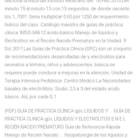
Nacional la Raza del Instituto Mexicano del 16 Feb 2015 Del
minuto 15 al minuto 15 con 15 segundos, de donde sacaste
los 1, 700?. Seria multiplicar 0.65 por 1250 de requerimiento
hidrico del caso Catálogo maestro de guías de práctica
clínica: IMSS-548-12 ácido-básico Manejo de líquidos y
Electrolitos en el Recién Nacido Prematuro en la Unidad. 9
Dic 2017 Las Guías de Práctica Clínica (GPC) son un conjunto
de recomendaciones desarrolladas de y electrolitos para
neonatos a término, niños y adolescentes. básica se
requiere puede conducir a mejoras en la atención. Unidad de
Terapia Intensiva Pediátrica. Centro Médico La Necesidades
basales de electrólitos. Sodio: 2,5 a 3 del estado acido
básico. Así, por cada 0, 1
(PDF) GUÍA DE PRÁCTICA CLÍNICA gpc LÍQUIDOS Y … GUÍA DE
PRÁCTICA CLÍNICA gpc LÍQUIDOS Y ELECTRÓLITOS E N E L
RECIÉN NACIDO PREMATURO Guía de Referencia Rápida
Manejo de Recién Nacido ... fisiopatología de los líquidos y