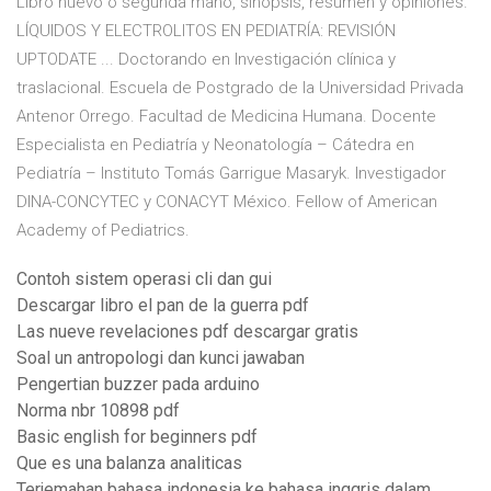
Libro nuevo o segunda mano, sinopsis, resumen y opiniones.
LÍQUIDOS Y ELECTROLITOS EN PEDIATRÍA: REVISIÓN
UPTODATE ... Doctorando en Investigación clínica y
traslacional. Escuela de Postgrado de la Universidad Privada
Antenor Orrego. Facultad de Medicina Humana. Docente
Especialista en Pediatría y Neonatología – Cátedra en
Pediatría – Instituto Tomás Garrigue Masaryk. Investigador
DINA-CONCYTEC y CONACYT México. Fellow of American
Academy of Pediatrics.
Contoh sistem operasi cli dan gui
Descargar libro el pan de la guerra pdf
Las nueve revelaciones pdf descargar gratis
Soal un antropologi dan kunci jawaban
Pengertian buzzer pada arduino
Norma nbr 10898 pdf
Basic english for beginners pdf
Que es una balanza analiticas
Terjemahan bahasa indonesia ke bahasa inggris dalam